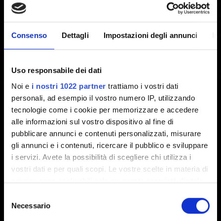
Consenso
Dettagli
Impostazioni degli annunci
In
The Witcher 3 REDkit
Voglio segnalare un problema con The Witcher
Uso responsabile dei dati
3 REDkit
Noi e
i nostri 1022 partner
trattiamo i vostri dati
Ho riscontrato un problema dopo aver
personali, ad esempio il vostro numero IP, utilizzando
modificato i contenuti di gioco
tecnologie come i cookie per memorizzare e accedere
alle informazioni sul vostro dispositivo al fine di
Riscontro problemi grafici con l'editor
pubblicare annunci e contenuti personalizzati, misurare
Dove posso trovare tutorial sul modding?
gli annunci e i contenuti, ricercare il pubblico e sviluppare
The Witcher 3 REDkit - Requisiti di sistema
i servizi. Avete la possibilità di scegliere chi utilizza i
vostri dati e per quali scopi. Le vostre scelte in materia di
Inviare un feedback
privacy sono applicabili solo su questa proprietà digitale
in cui avete effettuato le vostre scelte. È possibile
Selezione
modificare o revocare il proprio consenso in qualsiasi
Necessario
del
momento dalla Dichiarazione sui cookie o facendo clic
consenso