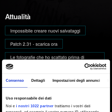
Attualità
Impossibile creare nuovi salvataggi
Patch 2.31 - scarica ora
Le fotografie che ho scattato prima di
installare l'aggiornamento 2.2 saranno
ancora visibili nella Galleria?
Consenso
Dettagli
Impostazioni degli annunci
In
Esplora categorie
Uso responsabile dei dati
Noi e
i nostri 1022 partner
trattiamo i vostri dati
personali, ad esempio il vostro numero IP, utilizzando