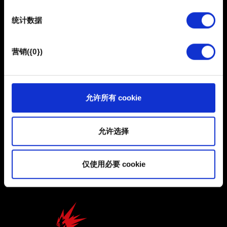
部分是非强制性的，可以为我们提供技术和内容相关的反
统计数据
馈，以便网站将更好地服务于您。例如帮助我们在社交媒
体上发现您，提供一些您可能会感兴趣的东西，我们偶尔
简体中文
也可能与我们的合作伙伴分享我们的 Cookie 片段。但是，
营销({0})
保持联系
使用所有这些非强制性的 Cookie 都需要提前获取您的许
可。
您可以在下面的"设置"菜单中找到有关我们使用 Cookie 的
允许所有 cookie
所有详细信息，并调整您对 Cookie 的偏好。一旦您了解了
其中的内容并准备好继续，请点击"确定"。
允许选择
用户协议
隐私政策
仅使用必要 cookie
COOKIE 政策