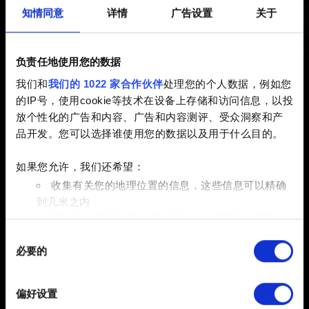
知情同意
详情
广告设置
关于
《巫师 3》REDkit
负责任地使用您的数据
我们和
我们的 1022 家合作伙伴
处理您的个人数据，例如您
我想报告一个《巫师 3》REDkit 的问题
的IP号，使用cookie等技术在设备上存储和访问信息，以投
修改了游戏内容后遇到问题
放个性化的广告和内容、广告和内容测评、受众洞察和产
我在编辑器中遇到了画面问题
品开发。您可以选择谁使用您的数据以及用于什么目的。
哪里有 Mod 使用教程？
如果您允许，我们还希望：
《巫师 3》REDkit - 系统要求
收集有关您的地理位置的信息，这些信息可以精确
我要反馈
到几米之内
通过主动扫描特定特征（指纹）来识别您的设备
同
在
细节部分
查找有关您的个人数据如何处理的更多信息，
必要的
意
并设置您的首选项。您可随时从Cookie声明中更改或撤回
选
您的同意事项。
择
偏好设置
部分需要使用 Cookies 的是为了让网站功能可用，而另一