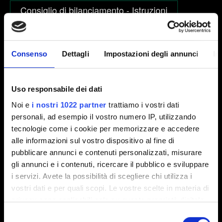
Consiglio di bilanciamento - Istruzioni
Il mio dispositivo Android sarà supportato?
Consenso
Dettagli
Impostazioni degli annunci
In
Esplora categorie
Uso responsabile dei dati
Noi e
i nostri 1022 partner
trattiamo i vostri dati
personali, ad esempio il vostro numero IP, utilizzando
tecnologie come i cookie per memorizzare e accedere
ACCOUNT E PAGAMENTI
alle informazioni sul vostro dispositivo al fine di
modifica nome utente, acquisti con denaro reale,
privacy, sito web
pubblicare annunci e contenuti personalizzati, misurare
gli annunci e i contenuti, ricercare il pubblico e sviluppare
i servizi. Avete la possibilità di scegliere chi utilizza i
vostri dati e per quali scopi. Le vostre scelte in materia di
ASPETTI TECNICI
privacy sono applicabili solo su questa proprietà digitale
installazione, patch, lag, crash, connessione
in cui avete effettuato le vostre scelte. È possibile
Selezione