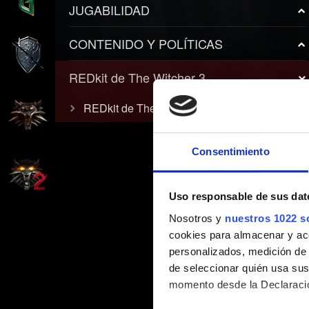
JUGABILIDAD
CONTENIDO Y POLÍTICAS
REDkit de The Witcher 3
REDkit de The Witcher 3
Consentimiento
Uso responsable de sus dat
Nosotros y
nuestros 1022 s
cookies para almacenar y acce
personalizados, medición de p
de seleccionar quién usa sus
momento desde la Declaració