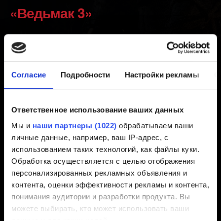
«Ведьмак 3»
REDkit для игры «Ведьмак 3»
Согласие
Подробности
Настройки рекламы
О
Хочу сообщить об ошибке в REDkit для игры
«Ведьмак 3»
Ответственное использование ваших данных
После установки модов у меня возникли
Мы и
наши партнеры (1022)
обрабатываем ваши
проблемы с игрой
личные данные, например, ваш IP-адрес, с
В редакторе возникли визуальные
использованием таких технологий, как файлы куки.
Обработка осуществляется с целью отображения
неполадки
персонализированных рекламных объявления и
Где можно найти уроки по созданию модов?
контента, оценки эффективности рекламы и контента,
REDkit для игры «Ведьмак 3» - Системные
понимания аудитории и разработки продукта. Вы
требования
можете выбирать, кто может использовать ваши
данные и для каких целей.