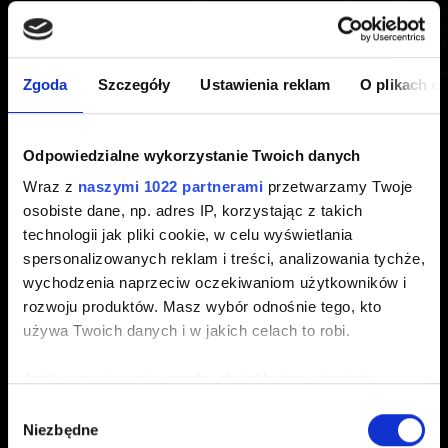
Wiedźmin 3 REDkit
Zgoda
Szczegóły
Ustawienia reklam
O plikach c
Chcę zgłosić problem z Wiedźmin 3 REDkit
Odpowiedzialne wykorzystanie Twoich danych
Po zainstalowaniu modów w grze wystąpiły
Wraz z
naszymi 1022 partnerami
przetwarzamy Twoje
problemy
osobiste dane, np. adres IP, korzystając z takich
Mam problemy graficzne w edytorze
technologii jak pliki cookie, w celu wyświetlania
Gdzie mogę znaleźć tutoriale dotyczące
spersonalizowanych reklam i treści, analizowania tychże,
modowania?
wychodzenia naprzeciw oczekiwaniom użytkowników i
rozwoju produktów. Masz wybór odnośnie tego, kto
Wiedźmin 3 REDkit - Wymagania systemowe
używa Twoich danych i w jakich celach to robi.
Sugestie i opinie
Jeśli wyrazisz na to zgodę, chcielibyśmy również:
Gromadzić dane dotyczące Twojej lokalizacji
Wybór
Niezbędne
geograficznej z dokładnością nawet do kilku metrów
zgody