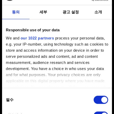
동의
세부
광고 설정
소개
더 위쳐 3 REDkit
Responsible use of your data
더 위쳐 3 REDkit 관련 문제를 보고하고
We and
our 1022 partners
process your personal data,
싶습니다
e.g. your IP-number, using technology such as cookies to
게임 콘텐츠를 수정한 뒤에 문제를 겪고
store and access information on your device in order to
있습니다
serve personalized ads and content, ad and content
measurement, audience research and services
편집기에서 시각적 문제가 발생합니다
development. You have a choice in who uses your data
모딩 튜토리얼은 어디서 확인할 수 있나요?
and for what purposes. Your privacy choices are only
에서 더 위쳐 3 REDkit - 시스템 사양
applicable on this digital property where you have made
your choices. You can change or withdraw your consent
피드백을 보내고 싶습니다
any time from the Cookie Declaration or by clicking on
동의
the Privacy trigger icon.
필수
선택
If you allow, we would also like to: