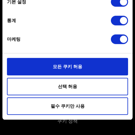
기본 설정
Collect information about your geographical
location which can be accurate to within several
meters
통계
Identify your device by actively scanning it for
specific characteristics (fingerprinting)
한국어
마케팅
Find out more about how your personal data is processed
SNS 접속
and set your preferences in the
details section
.
일부 쿠키는 웹 사이트를 정상적으로 이용하기 위해
모든 쿠키 허용
필요합니다. 그 밖의 쿠키는 선택적이며, 당사에 콘텐츠
관련 기술적 피드백을 제공하여 사용자의 웹사이트 이용
환경을 개선하기 위해 사용됩니다. 예를 들어, 소셜
선택 허용
미디어를 통해 사용자와 소통할 경우, 사용자의 선호도를
사용자 약관 동의
파악하기 위해 쿠키의 일부를 저희 파트너와 공유할 수도
필수 쿠키만 사용
있습니다. 물론, 이처럼 선택적으로 쿠키를 사용할
개인 정보 정책
경우에는 사용자의 동의를 구할 것입니다.
쿠키 정책
쿠키 사용에 관한 세부 사항이나 관련 설정은 아래의