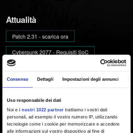
Attualità
Patch 2.31 - scarica ora
Cyberpunk 2077 - Requisiti SoC
Consenso
Dettagli
Impostazioni degli annunci
In
Esplora categorie
Uso responsabile dei dati
ASPETTI TECNICI
Noi e
i nostri 1022 partner
trattiamo i vostri dati
installazione, aggiornamenti, crash, lingue
personali, ad esempio il vostro numero IP, utilizzando
tecnologie come i cookie per memorizzare e accedere
alle informazioni sul vostro dispositivo al fine di