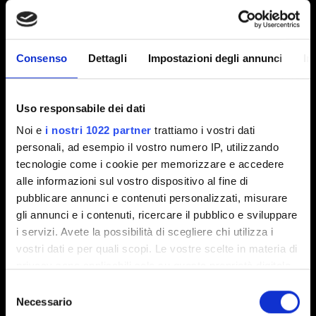
Riprova in seguito."
Consenso
Dettagli
Impostazioni degli annunci
In
Esplora categorie
Uso responsabile dei dati
Noi e
i nostri 1022 partner
trattiamo i vostri dati
ACCOUNT E PAGAMENTI
personali, ad esempio il vostro numero IP, utilizzando
modifica nome utente, acquisti con denaro reale,
tecnologie come i cookie per memorizzare e accedere
privacy, sito web
alle informazioni sul vostro dispositivo al fine di
pubblicare annunci e contenuti personalizzati, misurare
gli annunci e i contenuti, ricercare il pubblico e sviluppare
ASPETTI TECNICI
i servizi. Avete la possibilità di scegliere chi utilizza i
installazione, patch, lag, crash, connessione
vostri dati e per quali scopi. Le vostre scelte in materia di
privacy sono applicabili solo su questa proprietà digitale
in cui avete effettuato le vostre scelte. È possibile
Selezione
modificare o revocare il proprio consenso in qualsiasi
Necessario
del
DINAMICHE DI GIOCO