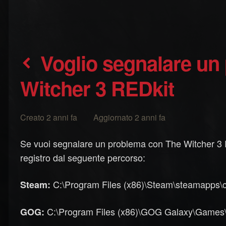
Voglio segnalare un problema con The
Witcher 3 REDkit
Creato 2 anni fa Aggiornato 2 anni fa
Se vuoi segnalare un problema con The Witcher 3 REDk
registro dal seguente percorso:
C:\Program Files (x86)\Steam\steamapps\c
Steam:
C:\Program Files (x86)\GOG Galaxy\Games\Th
GOG: