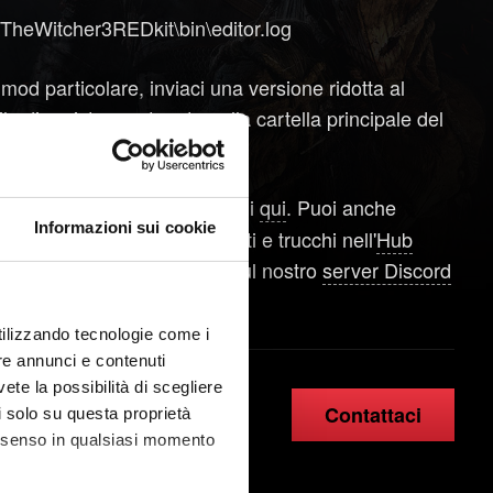
TheWitcher3REDkit\bin\editor.log
mod particolare, inviaci una versione ridotta al
ile di registro contenuto nella cartella principale del
un'occhiata ai tutorial ufficiali
qui
. Puoi anche
Informazioni sui cookie
ing in merito a suggerimenti e trucchi nell'
Hub
sul nostro
forum
ufficiale o sul nostro
server Discord
utilizzando tecnologie come i
re annunci e contenuti
vete la possibilità di scegliere
Contattaci
li solo su questa proprietà
consenso in qualsiasi momento