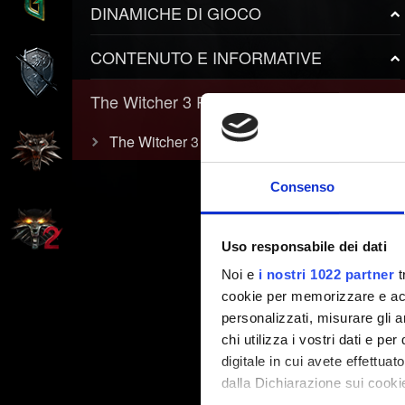
DINAMICHE DI GIOCO
CONTENUTO E INFORMATIVE
The Witcher 3 REDkit
The Witcher 3 REDkit
Consenso
Uso responsabile dei dati
Noi e
i nostri 1022 partner
t
cookie per memorizzare e acce
personalizzati, misurare gli an
chi utilizza i vostri dati e pe
digitale in cui avete effettua
dalla Dichiarazione sui cookie