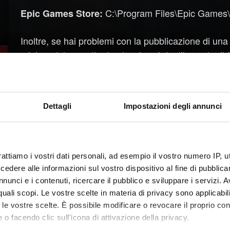
C:\Program Files\Epic Games\
Epic Games Store:
Inoltre, se hai problemi con la pubblicazione di una 
minimo del progetto. In alcuni casi, è utile anche il f
progetto.
Dai 
Serve aiuto con la creazione delle tue mod?
Dettagli
Impostazioni degli annunci
consultarti con altri membri della community di modd
della Comunità di Steam
di The Witcher 3 REDkit, 
ufficiale (canali della sezione REDkit).
rattiamo i vostri dati personali, ad esempio il vostro numero IP, 
dere alle informazioni sul vostro dispositivo al fine di pubblica
nunci e i contenuti, ricercare il pubblico e sviluppare i servizi. A
Serve aiuto?
r quali scopi. Le vostre scelte in materia di privacy sono applicabi
to le vostre scelte. È possibile modificare o revocare il proprio 
 o facendo clic sull'icona di attivazione della privacy.