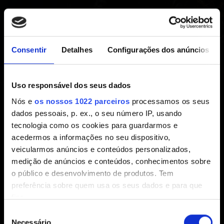
REDkit de The Witcher 3
Consentir
Detalhes
Configurações dos anúncios
Como relatar um problema com o REDkit de
The Witcher 3
Uso responsável dos seus dados
Estou com problemas após modificar o
Nós e
os nossos 1022 parceiros
processamos os seus
conteúdo do jogo
dados pessoais, p. ex., o seu número IP, usando
Estou com problemas visuais no editor
tecnologia como os cookies para guardarmos e
acedermos a informações no seu dispositivo,
Onde posso achar tutoriais para o uso de
veicularmos anúncios e conteúdos personalizados,
mods?
medição de anúncios e conteúdos, conhecimentos sobre
REDkit de The Witcher 3 - Requisitos do
o público e desenvolvimento de produtos. Tem
sistema
preferência sobre quem usa os seus dados e para que
fins.
Quero dar o meu feedback
Seleção
Se permitir, gostaríamos também de:
Necessário