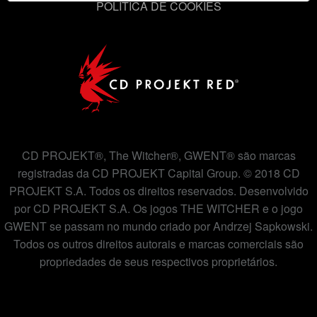
POLÍTICA DE COOKIES
adicionais precisarão da sua permissão, no entanto.
Você encontrará todos os detalhes sobre o uso de
cookies e poderá ajustar as suas preferências no menu
"Configurações" abaixo.
CD PROJEKT®, The Witcher®, GWENT® são marcas
registradas da CD PROJEKT Capital Group. © 2018 CD
PROJEKT S.A. Todos os direitos reservados. Desenvolvido
por CD PROJEKT S.A. Os jogos THE WITCHER e o jogo
GWENT se passam no mundo criado por Andrzej Sapkowski.
Todos os outros direitos autorais e marcas comerciais são
propriedades de seus respectivos proprietários.