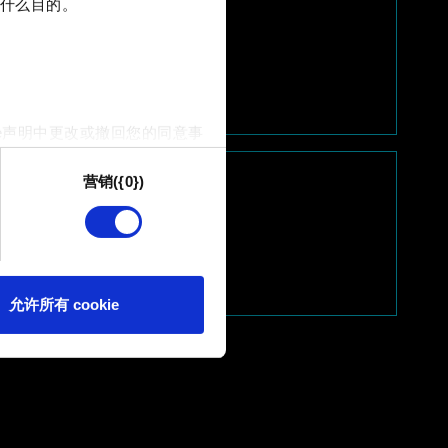
什么目的。
e声明中更改或撤回您的同意事
营销({0})
供技术和内容相关的反馈，以便
我们偶尔也可能与我们的合作
可。
e 的偏好。一旦您了解了其中的
允许所有 cookie