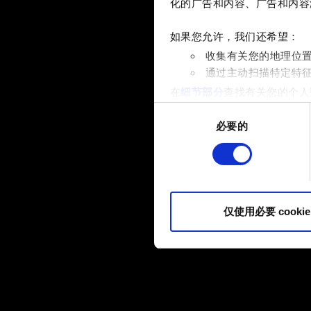
化的广告和内容、广告和内容
如果您允许，我们还希望：
收集有关您的地理位
通过主动扫描特定特
在
细节部分
查找有关您的个人
项。
同
必要的
意
部分需要使用 Cookies
选
网站将更好地服务于您。例如
择
伙伴分享我们的 Cookie 
您可以在下面的"设置"菜单中找
仅使用必要 cookie
内容并准备好继续，请点击"确