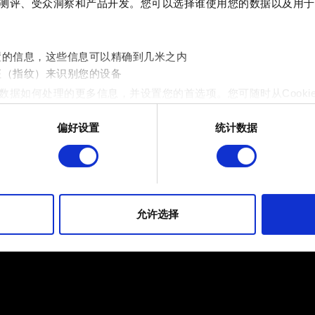
测评、受众洞察和产品开发。您可以选择谁使用您的数据以及用于
内容和政策
置的信息，这些信息可以精确到几米之内
内容指引、其它
征（指纹）来识别您的设备
数据如何处理的更多信息，并设置您的首选项。您可随时从Cooki
偏好设置
统计数据
 的是为了让网站功能可用，而另一部分是非强制性的，可以为我们提
帮助我们在社交媒体上发现您，提供一些您可能会感兴趣的东西，
片段。但是，使用所有这些非强制性的 Cookie 都需要提前获取您的许
《萝卜冲刺》
iOS / Android
到有关我们使用 Cookie 的所有详细信息，并调整您对 Cooki
允许选择
定"。