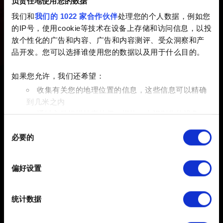
浏览分类
负责任地使用您的数据
我们和
我们的 1022 家合作伙伴
处理您的个人数据，例如您
的IP号，使用cookie等技术在设备上存储和访问信息，以投
CD PROJEKT RED 账号
放个性化的广告和内容、广告和内容测评、受众洞察和产
品开发。您可以选择谁使用您的数据以及用于什么目的。
如果您允许，我们还希望：
收集有关您的地理位置的信息，这些信息可以精确
到几米之内
通过主动扫描特定特征（指纹）来识别您的设备
同
在
细节部分
查找有关您的个人数据如何处理的更多信息，
必要的
意
并设置您的首选项。您可随时从Cookie声明中更改或撤回
选
您的同意事项。
择
偏好设置
简体中文
部分需要使用 Cookies 的是为了让网站功能可用，而另一
保持联系
部分是非强制性的，可以为我们提供技术和内容相关的反
统计数据
馈，以便网站将更好地服务于您。例如帮助我们在社交媒
体上发现您，提供一些您可能会感兴趣的东西，我们偶尔