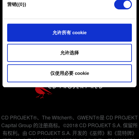
也可能与我们的合作伙伴分享我们的 Cookie 片段。但是，
营销({0})
使用所有这些非强制性的 Cookie 都需要提前获取您的许
可。
用户协议
您可以在下面的"设置"菜单中找到有关我们使用 Cookie 的
允许所有 cookie
所有详细信息，并调整您对 Cookie 的偏好。一旦您了解了
隐私政策
其中的内容并准备好继续，请点击"确定"。
COOKIE 政策
允许选择
仅使用必要 cookie
CD PROJEKT®、The Witcher®、GWENT®是 CD PROJEKT
Capital Group 的注册商标。©2018 CD PROJEKT S.A. 保留所
有权利。由 CD PROJEKT S.A. 开发的《巫师》和《昆特牌》