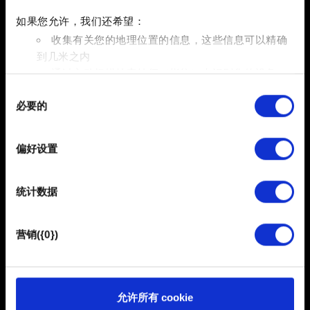
如果您允许，我们还希望：
玩法
收集有关您的地理位置的信息，这些信息可以精确
任务、成就、探索
到几米之内
通过主动扫描特定特征（指纹）来识别您的设备
同
在
细节部分
查找有关您的个人数据如何处理的更多信息，
必要的
内容和政策
意
并设置您的首选项。您可随时从Cookie声明中更改或撤回
内容指引、其它
选
您的同意事项。
择
偏好设置
部分需要使用 Cookies 的是为了让网站功能可用，而另一
部分是非强制性的，可以为我们提供技术和内容相关的反
《萝卜冲刺》
统计数据
馈，以便网站将更好地服务于您。例如帮助我们在社交媒
iOS / Android
体上发现您，提供一些您可能会感兴趣的东西，我们偶尔
也可能与我们的合作伙伴分享我们的 Cookie 片段。但是，
营销({0})
使用所有这些非强制性的 Cookie 都需要提前获取您的许
可。
您可以在下面的"设置"菜单中找到有关我们使用 Cookie 的
允许所有 cookie
所有详细信息，并调整您对 Cookie 的偏好。一旦您了解了