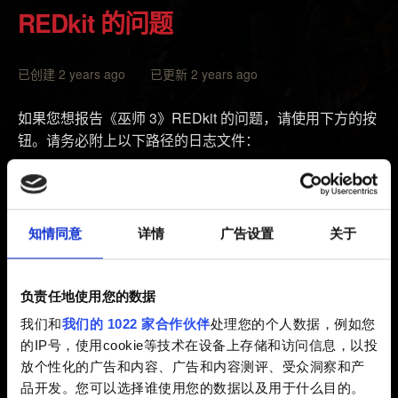
REDkit 的问题
已创建 2 years ago 已更新 2 years ago
如果您想报告《巫师 3》REDkit 的问题，请使用下方的按
钮。请务必附上以下路径的日志文件：
Steam:
C:\Program Files
(x86)\Steam\steamapps\common\The Witcher 3
REDkit\bin\editor.log
知情同意
详情
广告设置
关于
GOG:
C:\Program Files (x86)\GOG Galaxy\Games\The
Witcher 3 REDkit\bin\editor.log
负责任地使用您的数据
我们和
我们的 1022 家合作伙伴
处理您的个人数据，例如您
Epic Games Store:
C:\Program Files\Epic
的IP号，使用cookie等技术在设备上存储和访问信息，以投
Games\TheWitcher3REDkit\bin\editor.log
放个性化的广告和内容、广告和内容测评、受众洞察和产
品开发。您可以选择谁使用您的数据以及用于什么目的。