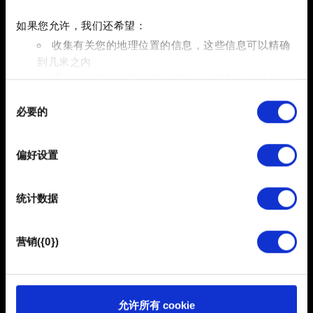
此外，如果您在发布游戏模组时遇到问题，请将该项目的
最小版本发送给我们。有时，项目根文件夹中的日志文件
如果您允许，我们还希望：
也很有用。
收集有关您的地理位置的信息，这些信息可以精确
到几米之内
创作模组时需要帮助？
点击
此处
查看官方教程。您还可以
通过主动扫描特定特征（指纹）来识别您的设备
前往《巫师 3》REDkit 的
Steam 社区中心
、
官方论坛
或
同
在
细节部分
查找有关您的个人数据如何处理的更多信息，
官方
Discord 服务器
（REDkit 版块下的各个频道），与其
必要的
意
并设置您的首选项。您可随时从Cookie声明中更改或撤回
他社区成员讨论制作模组的技巧和窍门。
选
您的同意事项。
择
偏好设置
部分需要使用 Cookies 的是为了让网站功能可用，而另一
部分是非强制性的，可以为我们提供技术和内容相关的反
需要帮助？
统计数据
馈，以便网站将更好地服务于您。例如帮助我们在社交媒
体上发现您，提供一些您可能会感兴趣的东西，我们偶尔
也可能与我们的合作伙伴分享我们的 Cookie 片段。但是，
联系我们
营销({0})
使用所有这些非强制性的 Cookie 都需要提前获取您的许
可。
您可以在下面的"设置"菜单中找到有关我们使用 Cookie 的
允许所有 cookie