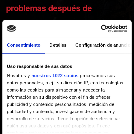
problemas después de
modificar el contenido del juego
Creado hace 2 años Actualizado hace 6 meses
Consentimiento
Detalles
Configuración de anuncios
Nota: usar mods puede provocar incidencias inesperadas
o un comportamiento incorrecto del juego. Dichos efectos
Uso responsable de sus datos
pueden perdurar en los archivos de guardado.
Nosotros y
nuestros 1022 socios
procesamos sus
datos personales, p.ej., su dirección IP, con tecnologías
Puesto que los mods son contenido creado por la
como las cookies para almacenar y acceder la
comunidad, no podemos ofrecerte soporte para ninguno.
información en su dispositivo con el fin de ofrecer
Para intentar arreglar el juego modificado y eliminar los
publicidad y contenido personalizados, medición de
mods instalados, prueba a realizar una instalación limpia
publicidad y contenido, investigación de audiencia y
del juego siguiendo las siguientes
instrucciones
.
desarrollo de servicios. Tiene la opción de seleccionar
quién usa sus datos y con qué propósitos. Puede
Si esto no te sirve de ayuda o no quieres eliminar el mod,
cambiar o retirar su consentimiento en cualquier