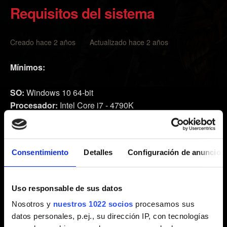
Requisitos del sistema
Creado hace 2 años Actualizado hace 2 años
Mínimos:
SO:
Windows 10 64-bit
Procesador:
Intel Core i7 - 4790K
Memoria:
16 GB RAM
Gráficos:
NVIDIA GeForce GTX 1060 6GB
DirectX:
12
Consentimiento
Detalles
Configuración de anuncios
Almacenamiento:
50 GB de espacio disponible
Red:
Conexión a internet de banda ancha
Uso responsable de sus datos
Nosotros y
nuestros 1022 socios
procesamos sus
datos personales, p.ej., su dirección IP, con tecnologías
Recomendados: