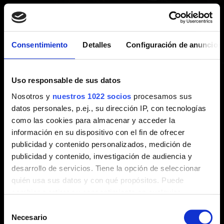
Buscar categorías
Consentimiento
Detalles
Configuración de anuncios
ASISTENCIA TÉCNICA
instalación, actualización, cuelgues, idiomas
Uso responsable de sus datos
Nosotros y
nuestros 1022 socios
procesamos sus
datos personales, p.ej., su dirección IP, con tecnologías
como las cookies para almacenar y acceder la
JUGABILIDAD
información en su dispositivo con el fin de ofrecer
misiones, logros, exploración
publicidad y contenido personalizados, medición de
publicidad y contenido, investigación de audiencia y
desarrollo de servicios. Tiene la opción de seleccionar
CONTENIDO Y POLÍTICAS
quién usa sus datos y con qué propósitos. Puede
directrices de contenido, extras
cambiar o retirar su consentimiento en cualquier
momento desde la Declaración de cookies o clicando en
Selección
el Menú de consentimiento.
Necesario
de