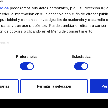
os
ocios
procesamos sus datos personales, p.ej., su dirección IP, 
der la información en su dispositivo con el fin de ofrecer publi
ublicidad y contenido, investigación de audiencia y desarrollo d
 datos y con qué propósitos. Puede cambiar o retirar su consent
n de cookies o clicando en el Menú de consentimiento.
CONTENIDO Y POLÍTICAS
éramos:
directrices de contenido, extras
 sobre su ubicación geográfica que puede tener una precisión d
tivo analizándolo activamente para buscar características específ
Preferencias
Estadística
re cómo se procesan sus datos personales y establezca sus pr
rar su consentimiento en cualquier momento en la Declaración d
 que funcionen los elementos de la web. Otras son opcionales y
ROACH RACE APP
el contenido para que la web encaje mejor contigo. Para ayudarn
sarias
Permitir la selección
Per
iOS / Android
ciales, con algo nuestro que pueda resultarte interesante, en o
on nuestro socios. Eso sí, todas estas cookies opcionales requie