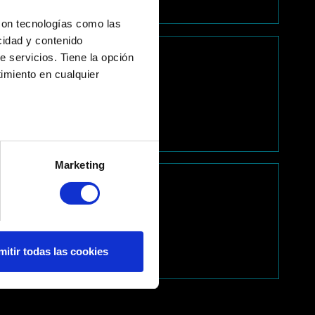
con tecnologías como las
cidad y contenido
e servicios. Tiene la opción
imiento en cualquier
e varios metros
icas (huellas digitales)
Marketing
eferencias en la
sección de
e cookies.
 nos proporcionan
os a contactar contigo, por
mitir todas las cookies
casiones podríamos compartir
ren tu autorización.