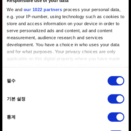
카테고리 검색
Responsible use of your data
We and
our 1022 partners
process your personal data,
e.g. your IP-number, using technology such as cookies to
CD PROJEKT RED Account
store and access information on your device in order to
serve personalized ads and content, ad and content
measurement, audience research and services
development. You have a choice in who uses your data
and for what purposes. Your privacy choices are only
applicable on this digital property where you have made
your choices. You can change or withdraw your consent
any time from the Cookie Declaration or by clicking on
동의
the Privacy trigger icon.
필수
선택
If you allow, we would also like to:
한국어
기본 설정
Collect information about your geographical
location which can be accurate to within several
SNS 접속
meters
통계
Identify your device by actively scanning it for
specific characteristics (fingerprinting)