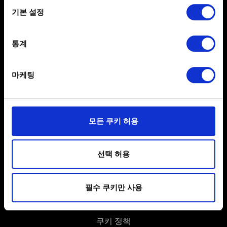
If you allow, we would also like to:
기본 설정
Collect information about your geographical
location which can be accurate to within several
meters
통계
Identify your device by actively scanning it for
specific characteristics (fingerprinting)
마케팅
Find out more about how your personal data is processed
한국어
and set your preferences in the
details section
.
SNS 접속
일부 쿠키는 웹 사이트를 정상적으로 이용하기 위해
모든 쿠키 허용
필요합니다. 그 밖의 쿠키는 선택적이며, 당사에 콘텐츠
관련 기술적 피드백을 제공하여 사용자의 웹사이트 이용
환경을 개선하기 위해 사용됩니다. 예를 들어, 소셜
선택 허용
미디어를 통해 사용자와 소통할 경우, 사용자의 선호도를
파악하기 위해 쿠키의 일부를 저희 파트너와 공유할 수도
사용자 약관 동의
필수 쿠키만 사용
있습니다. 물론, 이처럼 선택적으로 쿠키를 사용할
개인 정보 정책
경우에는 사용자의 동의를 구할 것입니다.
쿠키 정책
쿠키 사용에 관한 세부 사항이나 관련 설정은 아래의