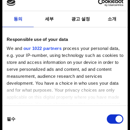
카테고리 검색
동의
세부
광고 설정
소개
기술 지원
Responsible use of your data
설치, 업데이트, 충돌, 언어
We and
our 1022 partners
process your personal data,
e.g. your IP-number, using technology such as cookies to
store and access information on your device in order to
serve personalized ads and content, ad and content
게임 플레이
measurement, audience research and services
퀘스트, 업적, 모험
development. You have a choice in who uses your data
and for what purposes. Your privacy choices are only
applicable on this digital property where you have made
콘텐츠 & 정책
your choices. You can change or withdraw your consent
콘텐츠 가이드 라인, 기타
any time from the Cookie Declaration or by clicking on
동의
the Privacy trigger icon.
필수
선택