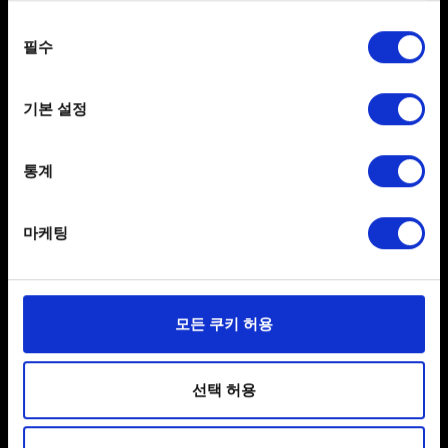
any time from the Cookie Declaration or by clicking on
동의
the Privacy trigger icon.
필수
선택
콘텐츠 & 정책
If you allow, we would also like to:
콘텐츠 가이드 라인, 기타
기본 설정
Collect information about your geographical
location which can be accurate to within several
meters
통계
Identify your device by actively scanning it for
specific characteristics (fingerprinting)
마케팅
Find out more about how your personal data is processed
and set your preferences in the
details section
.
일부 쿠키는 웹 사이트를 정상적으로 이용하기 위해
모든 쿠키 허용
필요합니다. 그 밖의 쿠키는 선택적이며, 당사에 콘텐츠
한국어
관련 기술적 피드백을 제공하여 사용자의 웹사이트 이용
SNS 접속
환경을 개선하기 위해 사용됩니다. 예를 들어, 소셜
선택 허용
미디어를 통해 사용자와 소통할 경우, 사용자의 선호도를
파악하기 위해 쿠키의 일부를 저희 파트너와 공유할 수도