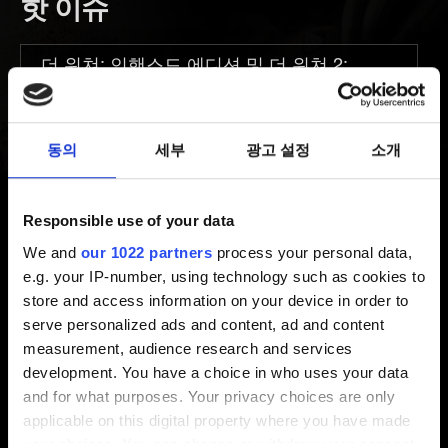
핫 이슈
더 위쳐: 인핸스드 에디션 및 더 위쳐 2:
왕들의 암살자 인핸스드 에디션의 Mac
시스템 요구 사양 업데이트
동의
세부
광고 설정
소개
Responsible use of your data
카테고리 검색
We and
our 1022 partners
process your personal data,
e.g. your IP-number, using technology such as cookies to
store and access information on your device in order to
기술 지원
serve personalized ads and content, ad and content
설치, 업데이트, 충돌, 언어
measurement, audience research and services
development. You have a choice in who uses your data
and for what purposes. Your privacy choices are only
게임 플레이
applicable on this digital property where you have made
퀘스트, 업적, 모험
your choices. You can change or withdraw your consent