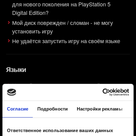
для нового поколения на PlayStation 5
Digital Edition?
Мой диск поврежден / сломан - не могу
установить игру
Не удаётся запустить игру на своём языке
Языки
Не удаётся запустить игру на своём языке
Согласие
Подробности
Настройки рекламы
О
Запуск игры
Аддон/DLC не отображается (но загружен и
Ответственное использование ваших данных