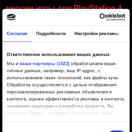
версия игры для PlayStation 4,
я смогу установить
Согласие
Подробности
Настройки рекламы
О
обновление для нового
поколения на PlayStation 5
Ответственное использование ваших данных
Digital Edition?
Мы и
наши партнеры (1022)
обрабатываем ваши
личные данные, например, ваш IP-адрес, с
использованием таких технологий, как файлы куки.
Создано 3 года назад Обновлено 3 года назад
Обработка осуществляется с целью отображения
персонализированных рекламных объявления и
Нет. Если у вас дисковая версия игры для
контента, оценки эффективности рекламы и контента,
PlayStation 4, вам необходимо вставить диск в
понимания аудитории и разработки продукта. Вы
PlayStation 5, чтобы установить и запустить
можете выбирать, кто может использовать ваши
обновление для нового поколения.
данные и для каких целей.
Выбор