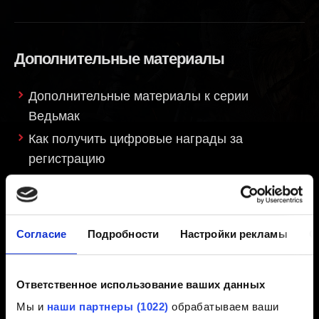
Дополнительные материалы
Дополнительные материалы к серии
Ведьмак
Как получить цифровые награды за
регистрацию
Я не вижу своих внутриигровых наград за
регистрацию
Внутриигровые награды за регистрацию: как
Согласие
Подробности
Настройки рекламы
О
получить
Ответственное использование ваших данных
Создание видео-контента
Мы и
наши партнеры (1022)
обрабатываем ваши