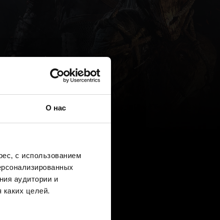
О нас
ес, с использованием
персонализированных
ния аудитории и
 каких целей.