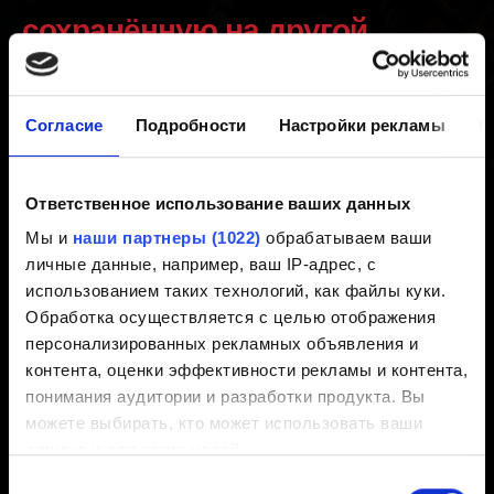
сохранённую на другой
платформе
Согласие
Подробности
Настройки рекламы
О
Создано 3 года назад Обновлено 3 года назад
Для загрузки межплатформенных сохранений
Ответственное использование ваших данных
требуется наличие всех игровых материалов, которые
Мы и
наши партнеры (1022)
обрабатываем ваши
были при сохранении.
личные данные, например, ваш IP-адрес, с
использованием таких технологий, как файлы куки.
Пример:
Обработка осуществляется с целью отображения
Сохранение, сделанное в базовой игре без
персонализированных рекламных объявления и
дополнений, загрузится в «Полном издании». Однако
контента, оценки эффективности рекламы и контента,
сохранение, сделанное в «Полном издании», не
понимания аудитории и разработки продукта. Вы
загрузится в базовой игре, пока вы не установите все
можете выбирать, кто может использовать ваши
дополнения и загружаемые материалы.
данные и для каких целей.
Выбор