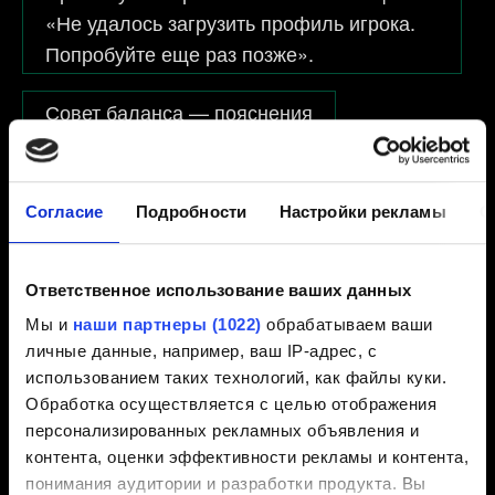
«Не удалось загрузить профиль игрока.
Попробуйте еще раз позже».
Совет баланса — пояснения
Будет ли поддерживаться моё устройство
на базе Android?
Согласие
Подробности
Настройки рекламы
О
Ответственное использование ваших данных
Посмотреть категории
Мы и
наши партнеры (1022)
обрабатываем ваши
личные данные, например, ваш IP-адрес, с
использованием таких технологий, как файлы куки.
Обработка осуществляется с целью отображения
УЧЁТНАЯ ЗАПИСЬ И ОПЛАТА
персонализированных рекламных объявления и
смена имени пользователя, покупки за реальные
деньги, персональные данные, сайт
контента, оценки эффективности рекламы и контента,
понимания аудитории и разработки продукта. Вы