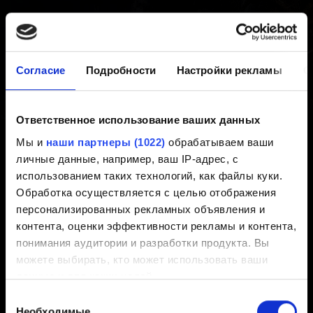
сломан - не могу установить
игру
Согласие
Подробности
Настройки рекламы
О
Создано 7 лет назад Обновлено 3 года назад
Ответственное использование ваших данных
Мы представляем разработчика (мы делаем игры,
Мы и
наши партнеры (1022)
обрабатываем ваши
дистрибьюторы продают их) и не можем обменять или
личные данные, например, ваш IP-адрес, с
же предоставить новую копию завершенного
использованием таких технологий, как файлы куки.
продукта. Все вопросы, связанные с отдельными
Обработка осуществляется с целью отображения
копиями игры, являются ответственностью продавца,
персонализированных рекламных объявления и
у которого вы купили игру.
контента, оценки эффективности рекламы и контента,
понимания аудитории и разработки продукта. Вы
Вы можете обратиться в магазин, где была куплена
можете выбирать, кто может использовать ваши
игра, и попросить о замене вашей копии.
данные и для каких целей.
Выбор
Если вы разрешите, мы также хотели бы:
Необходимые