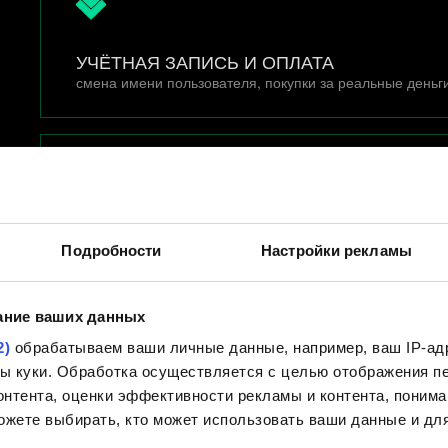
УЧЁТНАЯ ЗАПИСЬ И ОПЛАТА
смена имени пользователя, покупки за реальные деньг
ТЕХНИЧЕСКИЕ ВОПРОСЫ
Подробности
Настройки рекламы
установка, обновление, лаг, вылет (краш), соединение
ание ваших данных
2)
обрабатываем ваши личные данные, например, ваш IP-адр
йлы куки. Обработка осуществляется с целью отображения 
нтента, оценки эффективности рекламы и контента, понима
ИГРА И ГЕЙМПЛЕЙ
ожете выбирать, кто может использовать ваши данные и для
общая информация, карты, текст, интерфейс