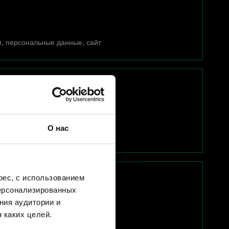
и, персональные данные, сайт
О нас
ес, с использованием
персонализированных
ния аудитории и
 каких целей.