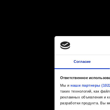
Согласие
Ответственное использов
Мы и
наши партнеры (102
таких технологий, как фа
рекламных объявления и ко
разработки продукта. Вы м