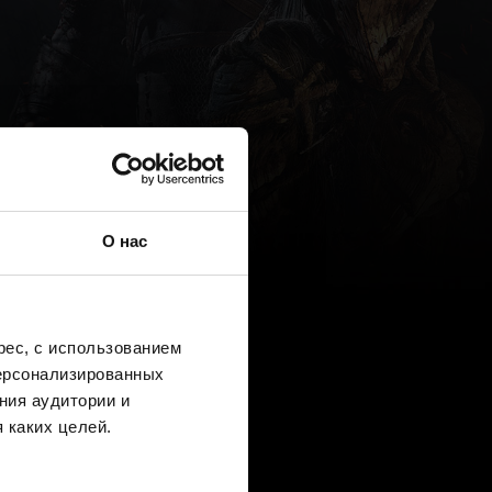
О нас
ес, с использованием
персонализированных
ния аудитории и
 каких целей.