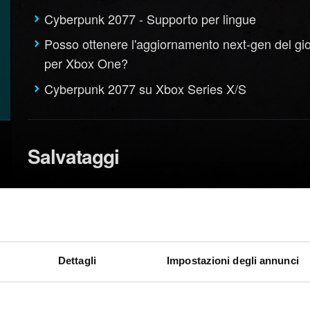
Cyberpunk 2077 - Supporto per lingue
Posso ottenere l'aggiornamento next-gen del gi
per Xbox One?
Cyberpunk 2077 su Xbox Series X/S
Salvataggi
Impossibile creare nuovi salvataggi
Come usare l'avanzamento multipiattaforma
Slot di salvataggio disponibili
Dettagli
Impostazioni degli annunci
Avanzamento multipiattaforma per giochi in versio
Non riesco a salvare