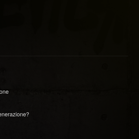
ione
generazione?