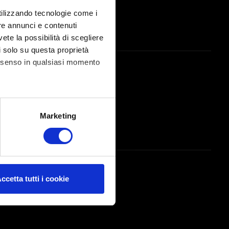
es X|S
utilizzando tecnologie come i
re annunci e contenuti
avanzamento multipiattaforma
vete la possibilità di scegliere
li solo su questa proprietà
consenso in qualsiasi momento
alche metro,
Marketing
e specifiche (impronte
ezione dettagli
. Puoi
ccetta tutti i cookie
k tecnico e relativo ai
o tramite i social media, con
e con i nostri partner.