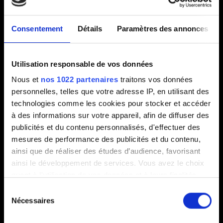
Cyberpunk 2077 sur Xbox Series X|S
Consentement
Détails
Paramètres des annonces
Sauvegardes
Utilisation responsable de vos données
Nous et
nos 1022 partenaires
traitons vos données
Impossible de créer de nouvelles sauvegardes
personnelles, telles que votre adresse IP, en utilisant des
Comment utiliser la progression croisée
technologies comme les cookies pour stocker et accéder
Emplacements de sauvegarde disponibles
à des informations sur votre appareil, afin de diffuser des
publicités et du contenu personnalisés, d'effectuer des
Versions du jeu en cross progression avec des
mesures de performance des publicités et du contenu,
restrictions régionales*
ainsi que de réaliser des études d’audience, favorisant
Impossible de sauvegarder
ainsi le développement de services. Vous avez le choix
Transférer des sauvegardes d'une Xbox One
quant à l'utilisation de vos données et à leurs finalités.
Vous pouvez modifier ou retirer votre consentement à
vers une Xbox Series X|S
Sélection
tout moment en consultant la Déclaration relative aux
Nécessaires
du
Je n'arrive pas à charger ma sauvegarde avec
cookies ou en cliquant sur l'icône de confidentialité.
consentement
la cross progression