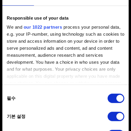
저장
Responsible use of your data
We and
our 1022 partners
process your personal data,
새로운 저장 파일을 만들 수 없습니다
e.g. your IP-number, using technology such as cookies to
크로스 진행도 사용 방법
store and access information on your device in order to
serve personalized ads and content, ad and content
사용 가능한 저장 슬롯
measurement, audience research and services
지역 제한*이 있는 게임 버전의 크로스 진행도
development. You have a choice in who uses your data
저장할 수 없습니다
and for what purposes. Your privacy choices are only
applicable on this digital property where you have made
Xbox One에서 Xbox Series X|S로 저장 파일
your choices. You can change or withdraw your consent
이전
any time from the Cookie Declaration or by clicking on
동의
크로스 진행도를 이용해 저장 파일을 불러올 수
the Privacy trigger icon.
필수
선택
없습니다
If you allow, we would also like to:
기본 설정
Collect information about your geographical
location which can be accurate to within several