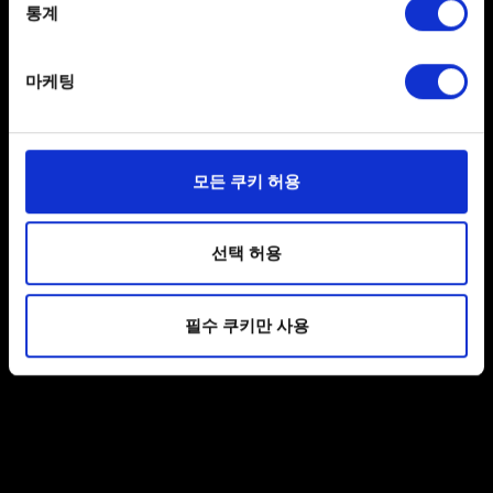
성능
meters
통계
Identify your device by actively scanning it for
성능 문제
specific characteristics (fingerprinting)
마케팅
Find out more about how your personal data is processed
Xbox의 캐시 삭제하기
and set your preferences in the
details section
.
일부 쿠키는 웹 사이트를 정상적으로 이용하기 위해
모든 쿠키 허용
충돌
필요합니다. 그 밖의 쿠키는 선택적이며, 당사에 콘텐츠
관련 기술적 피드백을 제공하여 사용자의 웹사이트 이용
환경을 개선하기 위해 사용됩니다. 예를 들어, 소셜
선택 허용
게임 충돌
미디어를 통해 사용자와 소통할 경우, 사용자의 선호도를
파악하기 위해 쿠키의 일부를 저희 파트너와 공유할 수도
필수 쿠키만 사용
있습니다. 물론, 이처럼 선택적으로 쿠키를 사용할
경우에는 사용자의 동의를 구할 것입니다.
쿠키 사용에 관한 세부 사항이나 관련 설정은 아래의
"Settings" 메뉴에서 확인할 수 있습니다.