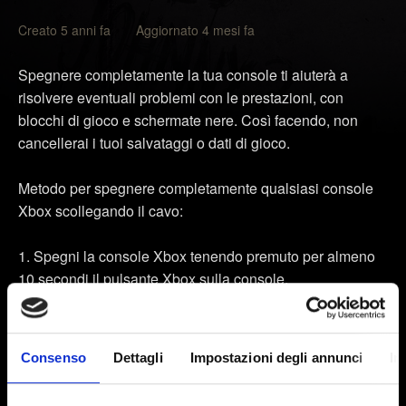
Creato 5 anni fa Aggiornato 4 mesi fa
Spegnere completamente la tua console ti aiuterà a
risolvere eventuali problemi con le prestazioni, con
blocchi di gioco e schermate nere. Così facendo, non
cancellerai i tuoi salvataggi o dati di gioco.
Metodo per spegnere completamente qualsiasi console
Xbox scollegando il cavo:
Spegni la console Xbox tenendo premuto per almeno
10 secondi il pulsante Xbox sulla console.
Scollega il cavo di alimentazione
Attendi 2 minuti
Consenso
Dettagli
Impostazioni degli annunci
In
Ricollega il cavo di alimentazione e accendi la console
premendo il pulsante Xbox sulla console o sul controller.