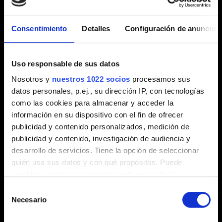
Cyberpunk 2077 para Xbox Series X|S
Consentimiento
Detalles
Configuración de anuncios
Partidas guardadas
Uso responsable de sus datos
Nosotros y
nuestros 1022 socios
procesamos sus
No se pueden crear nuevas partidas guardadas
datos personales, p.ej., su dirección IP, con tecnologías
Cómo usar el progreso multiplataforma
como las cookies para almacenar y acceder la
Espacios de guardado disponibles
información en su dispositivo con el fin de ofrecer
publicidad y contenido personalizados, medición de
Progreso multiplataforma en versiones del
publicidad y contenido, investigación de audiencia y
juego con restricciones regionales*
desarrollo de servicios. Tiene la opción de seleccionar
No puedo guardar
quién usa sus datos y con qué propósitos. Puede
Transferir partidas guardadas de Xbox One a
cambiar o retirar su consentimiento en cualquier
momento desde la Declaración de cookies o clicando en
Xbox Series X|S
Selección
el Menú de consentimiento.
Necesario
de
No puedo cargar mi partida guardada mediante
consentimiento
el progreso multiplataforma
Si lo permite, también quisiéramos: