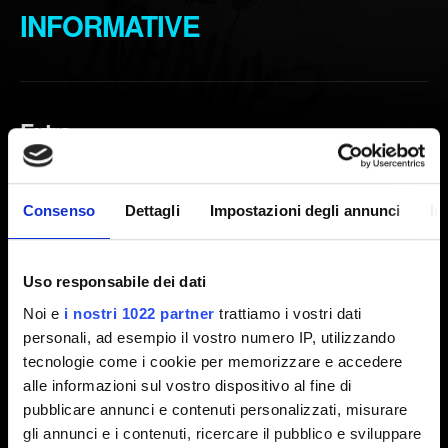
INFORMATIVE
Extra
Beni digitali - Come ottenerli
Contenuti aggiuntivi gratuiti (DLC) - dove trovarli
Consenso
Dettagli
Impostazioni degli annunci
In
Ricompense di registrazione (ricompense di
gioco) - Come ottenerle
Uso responsabile dei dati
Non ho ottenuto le ricompense di registrazione
Noi e
i nostri 1022 partner
trattiamo i vostri dati
nel gioco
personali, ad esempio il vostro numero IP, utilizzando
tecnologie come i cookie per memorizzare e accedere
alle informazioni sul vostro dispositivo al fine di
pubblicare annunci e contenuti personalizzati, misurare
Informativa sui video
gli annunci e i contenuti, ricercare il pubblico e sviluppare