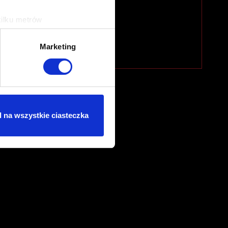
kilku metrów
ch (fingerprinting, czyli
Marketing
sne preferencje w
sekcji
j chwili.
ołecznościowe i analizować
artnerom społecznościowym,
 na wszystkie ciasteczka
anymi od Ciebie lub
dasz się na używanie plików