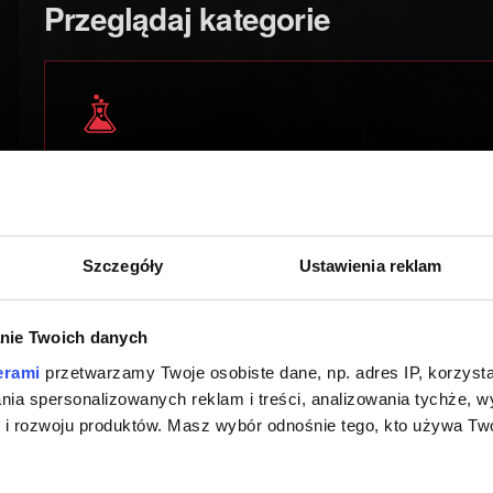
Przeglądaj kategorie
TECHNICZNE
Instalacja, aktualizacje, zawieszenia gry, języki
Szczegóły
Ustawienia reklam
nie Twoich danych
erami
przetwarzamy Twoje osobiste dane, np. adres IP, korzystaj
ROZGRYWKA
lania spersonalizowanych reklam i treści, analizowania tychże,
zadania, osiągnięcia, eksploracja
 rozwoju produktów. Masz wybór odnośnie tego, kto używa Twoi