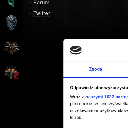
Forum
Twitter
Zgoda
Odpowiedzialne wykorzysta
Wraz z
naszymi 1022 partn
pliki cookie, w celu wyświet
oczekiwaniom użytkowników i
to robi.