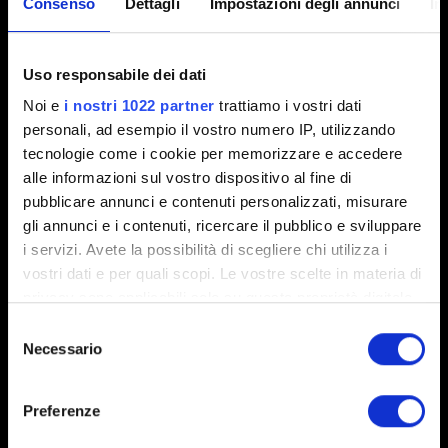
Consenso
Dettagli
Impostazioni degli annunci
In
Interfaccia e visuali
Uso responsabile dei dati
Voglio segnalare un problema visivo
Noi e
i nostri 1022 partner
trattiamo i vostri dati
Modalità foto
personali, ad esempio il vostro numero IP, utilizzando
tecnologie come i cookie per memorizzare e accedere
alle informazioni sul vostro dispositivo al fine di
pubblicare annunci e contenuti personalizzati, misurare
Audio
gli annunci e i contenuti, ricercare il pubblico e sviluppare
i servizi. Avete la possibilità di scegliere chi utilizza i
vostri dati e per quali scopi. Le vostre scelte in materia di
Voglio segnalare un problema con l'audio
privacy sono applicabili solo su questa proprietà digitale
in cui avete effettuato le vostre scelte. È possibile
Selezione
modificare o revocare il proprio consenso in qualsiasi
Necessario
del
Localizzazione
momento dalla Dichiarazione sui cookie o facendo clic
consenso
sull'icona di attivazione della privacy.
Preferenze
Desidero segnalare un problema relativo alla
Con il tuo consenso, vorremmo anche: