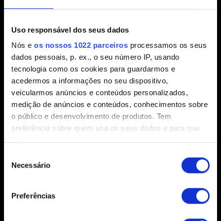
Interface e gráficos
Uso responsável dos seus dados
Nós e
os nossos 1022 parceiros
processamos os seus
Quero denunciar um problema visual
dados pessoais, p. ex., o seu número IP, usando
Modo de fotografia
tecnologia como os cookies para guardarmos e
acedermos a informações no seu dispositivo,
veicularmos anúncios e conteúdos personalizados,
medição de anúncios e conteúdos, conhecimentos sobre
Som
o público e desenvolvimento de produtos. Tem
preferência sobre quem usa os seus dados e para que
Quero denunciar um problema de áudio
fins.
Seleção
Se permitir, gostaríamos também de:
Necessário
de
Recolher informações sobre a sua localização
consentimento
Localização
geográfica as quais podem ter uma precisão de
Preferências
vários metros
Quero relatar um problema de localização
Identificar o seu dispositivo analisando de forma