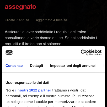
assegnato
Creato 7 anni fa Aggiornato 4 mesi fa
Assicurati di aver soddisfatto i requisiti del trofeo
consultando le varie risorse online. Se hai soddisfatto i
requisiti e il trofeo non si sblocca:
Prova a svuotare la cache:
Consenso
Dettagli
Impostazioni degli annunci
In
1. Spegni il sistema PlayStation® (non entrare in
modalità riposo).
2. Quando il led sulla parte superiore del sistema smette
Uso responsabile dei dati
di lampeggiare, scollega il cavo di alimentazione dal
Noi e
i nostri 1022 partner
trattiamo i vostri dati
retro.
personali, ad esempio il vostro numero IP, utilizzando
3. Attendi almeno 30 secondi.
tecnologie come i cookie per memorizzare e accedere
4. Ricollega il cavo di alimentazione al sistema