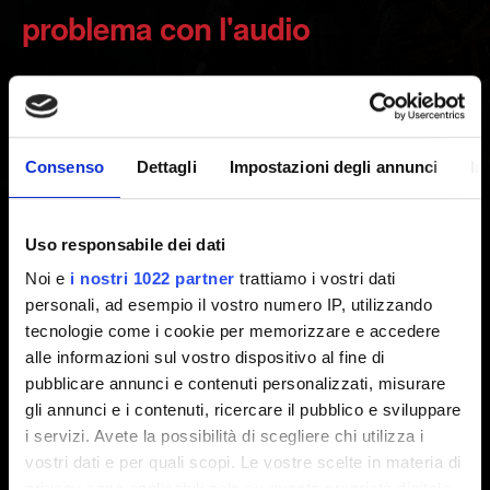
problema con l'audio
Creato 5 anni fa Aggiornato 4 mesi fa
Spegni la tua console. Non attivare la Modalità riposo.
Consenso
Dettagli
Impostazioni degli annunci
In
Attendi che le spie della PlayStation si spengano
completamente e scollega il cavo di alimentazione.
Uso responsabile dei dati
Attendi almeno 2 minuti.
Noi e
i nostri 1022 partner
trattiamo i vostri dati
Ricollega il cavo di alimentazione alla PlayStation e
personali, ad esempio il vostro numero IP, utilizzando
accendi la console.
tecnologie come i cookie per memorizzare e accedere
alle informazioni sul vostro dispositivo al fine di
Se i passi sopra descritti non risolvono il problema,
pubblicare annunci e contenuti personalizzati, misurare
contattaci usando il pulsante sottostante.
gli annunci e i contenuti, ricercare il pubblico e sviluppare
i servizi. Avete la possibilità di scegliere chi utilizza i
vostri dati e per quali scopi. Le vostre scelte in materia di
privacy sono applicabili solo su questa proprietà digitale