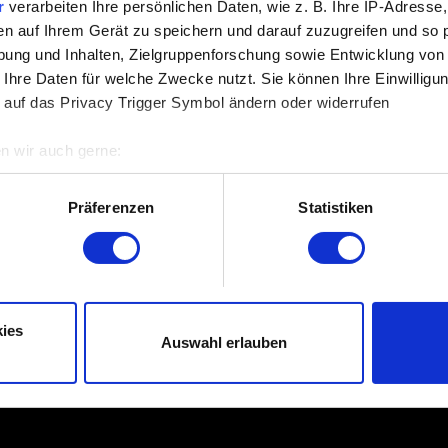
r
verarbeiten Ihre persönlichen Daten, wie z. B. Ihre IP-Adresse,
Ich möchte ein Audioproblem melden
en auf Ihrem Gerät zu speichern und darauf zuzugreifen und so 
ung und Inhalten, Zielgruppenforschung sowie Entwicklung von
 Ihre Daten für welche Zwecke nutzt. Sie können Ihre Einwilligun
 auf das Privacy Trigger Symbol ändern oder widerrufen
Lokalisierung
n wir auch gerne:
Ich möchte ein Lokalisierungsproblem melden
re geografische Lage erfassen, welche bis auf einige Meter gen
es Scannen nach bestimmten Merkmalen (Fingerprinting) identifi
Präferenzen
Statistiken
ie Ihre persönlichen Daten verarbeitet werden, und legen Sie I
Trophäen
 die Seiten-Features ordentlich funktionieren, andere sind optio
ogenem Feedback, um die Bedienung der Seite für dich angeneh
Trophäe wurde nicht gewährt
ies
Auswahl erlauben
ispiel wenn wir dir über Social-Media-Kanäle etwas Interessante
Meine Trophäen wurden nicht in das Next-Gen-
e unserer Cookies an unsere Partner weiter. Jeder dieser optiona
.
ung von Cookies findest du unten im Menü „Einstellungen“, wo du,