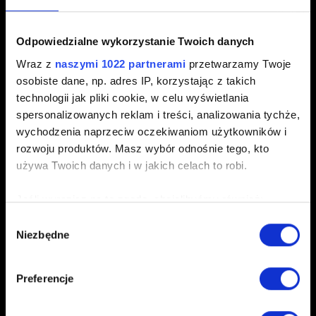
Interfejs i grafika
Odpowiedzialne wykorzystanie Twoich danych
Chcę zgłosić błąd graficzny
Wraz z
naszymi 1022 partnerami
przetwarzamy Twoje
Tryb foto
osobiste dane, np. adres IP, korzystając z takich
technologii jak pliki cookie, w celu wyświetlania
spersonalizowanych reklam i treści, analizowania tychże,
wychodzenia naprzeciw oczekiwaniom użytkowników i
Dźwięk
rozwoju produktów. Masz wybór odnośnie tego, kto
używa Twoich danych i w jakich celach to robi.
Chcę zgłosić problem z dźwiękiem
Jeśli wyrazisz na to zgodę, chcielibyśmy również:
Gromadzić dane dotyczące Twojej lokalizacji
Wybór
Niezbędne
geograficznej z dokładnością nawet do kilku metrów
zgody
Lokalizacja
Identyfikować Twoje urządzenie, aktywnie
analizując charakteryzującego je zbiory danych
Chcę zgłosić problem z lokalizacją
Preferencje
(fingerprinting, czyli wirtualny odcisk palca)
Dowiedz się więcej odnośnie tego, jak Twoje osobiste