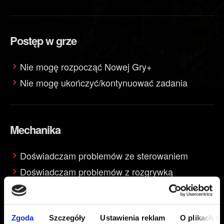
Postęp w grze
Nie mogę rozpocząć Nowej Gry+
Nie mogę ukończyć/kontynuować zadania
Mechanika
Doświadczam problemów ze sterowaniem
Doświadczam problemów z rozgrywką
Obsługiwane urządzenia peryferyjne
Zgoda
Szczegóły
Ustawienia reklam
O plikach c