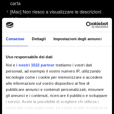
carta
[Mac] Non riesco a visualizzare le descrizioni
delle carte
Consiglio di bilanciamento - Istruzioni
Consenso
Dettagli
Impostazioni degli annunci
In
Interfaccia
Uso responsabile dei dati
Voglio segnalare un problema di interfaccia
Noi e
i nostri 1022 partner
trattiamo i vostri dati
Il sito con il database con ornamenti, skin
personali, ad esempio il vostro numero IP, utilizzando
tecnologie come i cookie per memorizzare e accedere
comandante e dorso delle carte
alle informazioni sul vostro dispositivo al fine di
pubblicare annunci e contenuti personalizzati, misurare
gli annunci e i contenuti, ricercare il pubblico e sviluppare
Testi e descrizioni
i servizi. Avete la possibilità di scegliere chi utilizza i
vostri dati e per quali scopi. Le vostre scelte in materia di
privacy sono applicabili solo su questa proprietà digitale