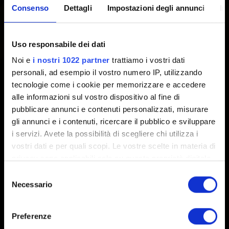
Consenso
Dettagli
Impostazioni degli annunci
In
Creato 6 anni fa Aggiornato 11 mesi fa
Se vuoi segnalare un problema di interfaccia, contattaci e
Uso responsabile dei dati
allega una schermata che mostri il problema.
Noi e
i nostri 1022 partner
trattiamo i vostri dati
personali, ad esempio il vostro numero IP, utilizzando
tecnologie come i cookie per memorizzare e accedere
Serve aiuto?
alle informazioni sul vostro dispositivo al fine di
pubblicare annunci e contenuti personalizzati, misurare
gli annunci e i contenuti, ricercare il pubblico e sviluppare
Contattaci
i servizi. Avete la possibilità di scegliere chi utilizza i
vostri dati e per quali scopi. Le vostre scelte in materia di
privacy sono applicabili solo su questa proprietà digitale
in cui avete effettuato le vostre scelte. È possibile
Selezione
modificare o revocare il proprio consenso in qualsiasi
Necessario
del
momento dalla Dichiarazione sui cookie o facendo clic
consenso
sull'icona di attivazione della privacy.
Preferenze