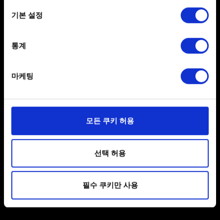
If you allow, we would also like to:
게임 플레이 팁
기본 설정
Collect information about your geographical
location which can be accurate to within several
시즌 종료 등급 초기화
meters
통계
시즌 종료 보상
Identify your device by actively scanning it for
처음 시작하는 게이머를 위한 자료
specific characteristics (fingerprinting)
마케팅
Find out more about how your personal data is processed
경쟁전 진행도
and set your preferences in the
details section
.
비공식 궨트 용어집
일부 쿠키는 웹 사이트를 정상적으로 이용하기 위해
모든 쿠키 허용
필요합니다. 그 밖의 쿠키는 선택적이며, 당사에 콘텐츠
관련 기술적 피드백을 제공하여 사용자의 웹사이트 이용
제안
환경을 개선하기 위해 사용됩니다. 예를 들어, 소셜
선택 허용
미디어를 통해 사용자와 소통할 경우, 사용자의 선호도를
피드백을 보내고 싶습니다
파악하기 위해 쿠키의 일부를 저희 파트너와 공유할 수도
필수 쿠키만 사용
I want to give feedback concerning the
있습니다. 물론, 이처럼 선택적으로 쿠키를 사용할
Tournament Platform
경우에는 사용자의 동의를 구할 것입니다.