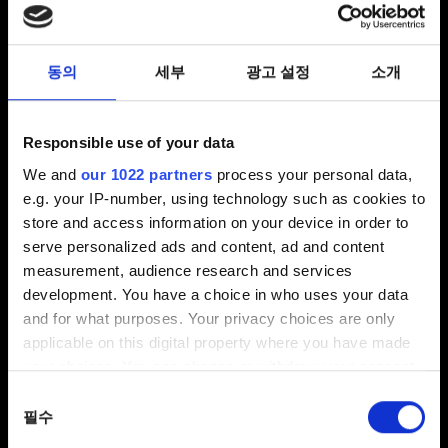
균형 의회 - 이용 방법
동의
세부
광고 설정
소개
인터페이스
Responsible use of your data
인터페이스 문제를 신고하려면
We and
our 1022 partners
process your personal data,
장신구와 리더 스킨, 카드 뒷면 데이터베이스
e.g. your IP-number, using technology such as cookies to
store and access information on your device in order to
serve personalized ads and content, ad and content
measurement, audience research and services
텍스트 & 설명
development. You have a choice in who uses your data
and for what purposes. Your privacy choices are only
오타 제보
applicable on this digital property where you have made
your choices. You can change or withdraw your consent
카드의 능력이 설명과 달라요
any time from the Cookie Declaration or by clicking on
동의
the Privacy trigger icon.
필수
선택