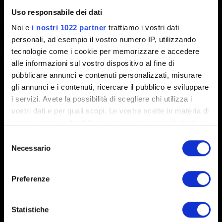
Creato 3 anni fa Aggiornato 2 anni fa
Uso responsabile dei dati
Noi e
i nostri 1022 partner
trattiamo i vostri dati
Stiamo indagando su un problema per cui i contratti di
personali, ad esempio il vostro numero IP, utilizzando
Viaggio in più fasi non risultano completati dopo aver
tecnologie come i cookie per memorizzare e accedere
soddisfatto i requisiti.
alle informazioni sul vostro dispositivo al fine di
pubblicare annunci e contenuti personalizzati, misurare
gli annunci e i contenuti, ricercare il pubblico e sviluppare
i servizi. Avete la possibilità di scegliere chi utilizza i
vostri dati e per quali scopi. Le vostre scelte in materia di
privacy sono applicabili solo su questa proprietà digitale
in cui avete effettuato le vostre scelte. È possibile
Selezione
modificare o revocare il proprio consenso in qualsiasi
Necessario
del
momento dalla Dichiarazione sui cookie o facendo clic
Italiano
consenso
sull'icona di attivazione della privacy.
Preferenze
RESTA CONNESSO
Con il tuo consenso, vorremmo anche:
raccogliere informazioni sulla tua posizione
Statistiche
geografica, con un'approssimazione di qualche