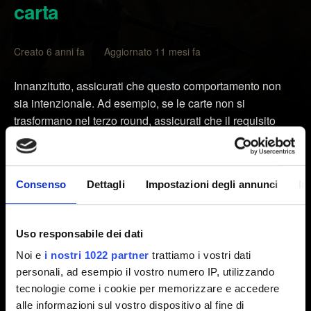
carta
Creato 6 anni fa Aggiornato 11 mesi fa
Innanzitutto, assicurati che questo comportamento non
sia intenzionale. Ad esempio, se le carte non si
trasformano nel terzo round, assicurati che il requisito
Devozione sia soddisfatto (l'abilità si attiva se il tuo
mazzo iniziale non ha carte neutrali).
Puoi controllare sui nostri forum o creare un post per
Consenso
Dettagli
Impostazioni degli annunci
In
capire se l'interazione è voluta:
https://forums.cdprojektred.com
Uso responsabile dei dati
Se il funzionamento è davvero errato, contattaci
Noi e
i nostri 1022 partner
trattiamo i vostri dati
includendo le seguenti informazioni:
personali, ad esempio il vostro numero IP, utilizzando
tecnologie come i cookie per memorizzare e accedere
1. Un video che mostri il problema. Caricalo su YouTube
alle informazioni sul vostro dispositivo al fine di